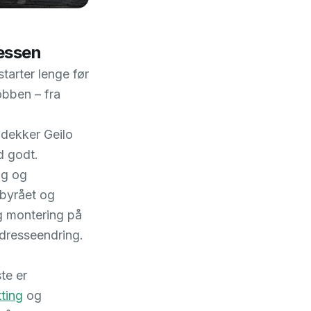
sessen
starter lenge før
obben – fra
 dekker Geilo
d godt.
ng og
 byrået og
g montering på
adresseendring.
ste er
tting
og