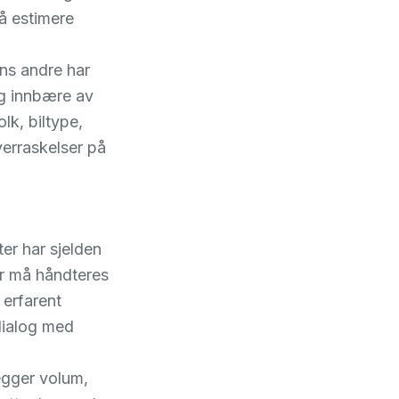
å estimere
ens andre har
og innbære av
olk, biltype,
verraskelser på
fter har sjelden
er må håndteres
 erfarent
 dialog med
legger volum,