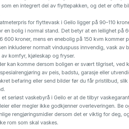
k som en integrert del av flyttepakken, og det er ofte bi
.
tmeterpris for flyttevask i Geilo ligger på 90–110 kron
r en bolig i normal stand. Det betyr at en leilighet på
6 600 kroner, mens en enebolig på 150 kvm kommer p
sen inkluderer normalt vinduspuss innvendig, vask av 
 av komfyr, kjøleskap og fryser.
er kan komme dersom boligen er svært tilgriset, ved kra
 spesialrengjøring av peis, badstu, garasje eller utvend
ret befaring eller send bilder før du får pristilbud, slik a
nd.
et seriøst vaskebyrå i Geilo er at de tilbyr vaskegarant
eier eller megler ikke godkjenner overleveringen. Be 
nlige rengjøringsmidler dersom det er viktig for deg, og
ilke rom som skal vaskes.