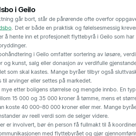
bo i Geilo
tning går bort, står de pårørende ofte overfor oppga
dsbo
. Det er både en praktisk og følelsesmessig krev
 å hente inn et profesjonelt flyttebyrå i Geilo som har
ryddinger.
ohåndtering i Geilo omfatter sortering av løsøre, verd
 og kunst, salg eller donasjon av verdifulle gjenstand
det som skal kastes. Mange byråer tilbyr også sluttvas
til arvinger eller settes på markedet.
r mye etter boligens størrelse og mengde innbo. En typis
ellom 15 000 og 35 000 kroner å tømme, mens et større
 kan koste 40 000–80 000 kroner eller mer. Mange byrå
nstander av reell verdi som de selger videre.
er er involvert, bør én person få fullmakt til å koordin
kommunikasjonen med flyttebyrået og gjør gjennomføri