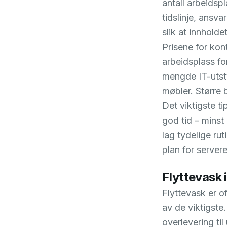
antall arbeidsp
tidslinje, ansv
slik at innholde
Prisene for kon
arbeidsplass fo
mengde IT-utst
møbler. Større b
Det viktigste ti
god tid – minst 
lag tydelige rut
plan for servere
Flyttevask i
Flyttevask er of
av de viktigste.
overlevering til