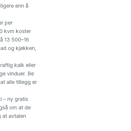
lligere enn å
er per
 60 kvm koster
å 13 500–16
bad og kjøkken,
ftig kalk eller
ige vinduer. Be
t alle tillegg er
i – ny gratis
også om at de
 at avtalen