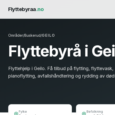
Flyttebyraa
.no
Områder
/
Buskerud
/
GEILO
Flyttebyrå i
Gei
Flyttehjelp i Geilo. Få tilbud på flytting, flyttevask
pianoflytting, avfallshåndtering og rydding av dø
Fylke
Befolkning