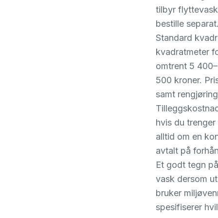
tilbyr flyttevas
bestille separat
Standard kvadra
kvadratmeter fo
omtrent 5 400–
500 kroner. Pri
samt rengjøring
Tilleggskostnad
hvis du trenger
alltid om en konk
avtalt på forhå
Et godt tegn på 
vask dersom utl
bruker miljøven
spesifiserer hv