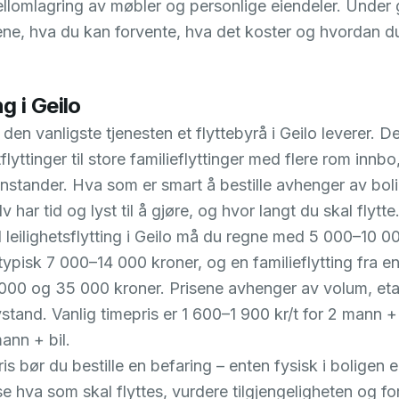
llomlagring av møbler og personlige eiendeler. Under 
ene, hva du kan forvente, hva det koster og hvordan d
ng i Geilo
r den vanligste tjenesten et flyttebyrå i Geilo leverer. D
flyttinger til store familieflyttinger med flere rom inn
enstander. Hva som er smart å bestille avhenger av boli
 har tid og lyst til å gjøre, og hvor langt du skal flytte
 leilighetsflytting i Geilo må du regne med 5 000–10 0
typisk 7 000–14 000 kroner, og en familieflytting fra e
000 og 35 000 kroner. Prisene avhenger av volum, etas
stand. Vanlig timepris er 1 600–1 900 kr/t for 2 mann +
ann + bil.
pris bør du bestille en befaring – enten fysisk i boligen e
e hva som skal flyttes, vurdere tilgjengeligheten og for