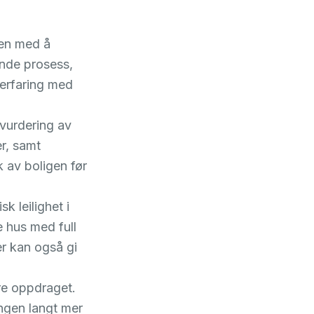
ven med å
ende prosess,
 erfaring med
ivurdering av
er, samt
k av boligen før
k leilighet i
 hus med full
er kan også gi
ere oppdraget.
ngen langt mer