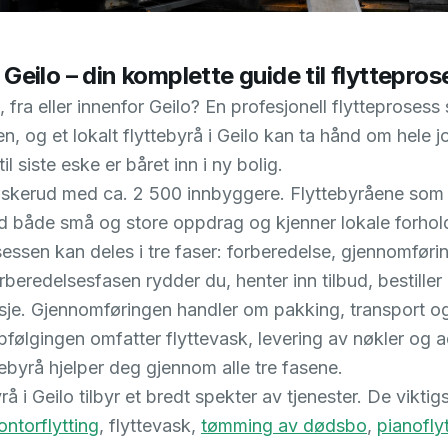
 Geilo – din komplette guide til flyttepro
il, fra eller innenfor Geilo? En profesjonell flytteprosess 
n, og et lokalt flyttebyrå i Geilo kan ta hånd om hele j
il siste eske er båret inn i ny bolig.
Buskerud med ca. 2 500 innbyggere. Flyttebyråene som
d både små og store oppdrag og kjenner lokale forhol
sessen kan deles i tre faser: forberedelse, gjennomføri
rberedelsesfasen rydder du, henter inn tilbud, bestiller
asje. Gjennomføringen handler om pakking, transport o
følgingen omfatter flyttevask, levering av nøkler og 
tebyrå hjelper deg gjennom alle tre fasene.
rå i Geilo tilbyr et bredt spekter av tjenester. De viktig
ontorflytting
, flyttevask,
tømming av dødsbo
,
pianofly