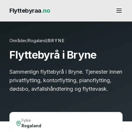
Flyttebyraa
.no
Områder
/
Rogaland
/
BRYNE
Flyttebyrå i
Bryne
Sammenlign flyttebyrå i Bryne. Tjenester innen
privatflytting, kontorflytting, pianoflytting,
dødsbo, avfallshåndtering og flyttevask.
Fylke
Rogaland