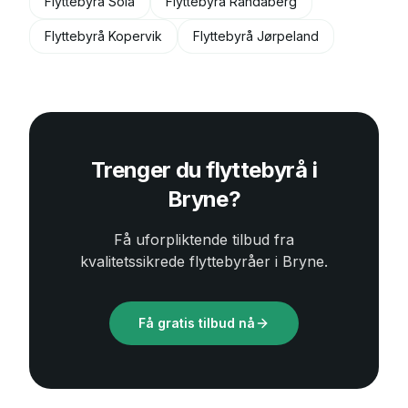
Flyttebyrå
Sola
Flyttebyrå
Randaberg
Flyttebyrå
Kopervik
Flyttebyrå
Jørpeland
Trenger du flyttebyrå i
Bryne
?
Få uforpliktende tilbud fra
kvalitetssikrede flyttebyråer i
Bryne
.
Få gratis tilbud nå